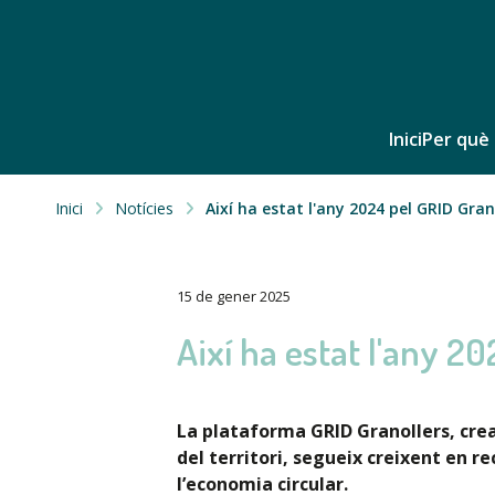
Inici
Per què 
Inici
Notícies
Així ha estat l'any 2024 pel GRID Gran
15 de gener 2025
Així ha estat l'any 2
La plataforma GRID Granollers, cread
del territori, segueix creixent en re
l’economia circular.