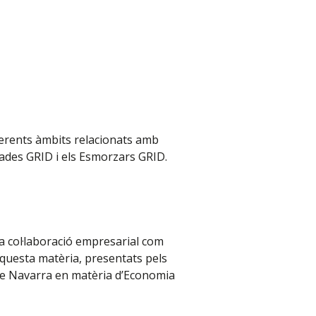
ferents àmbits relacionats amb
obades GRID i els Esmorzars GRID.
la col·laboració empresarial com
 aquesta matèria, presentats pels
 de Navarra en matèria d’Economia