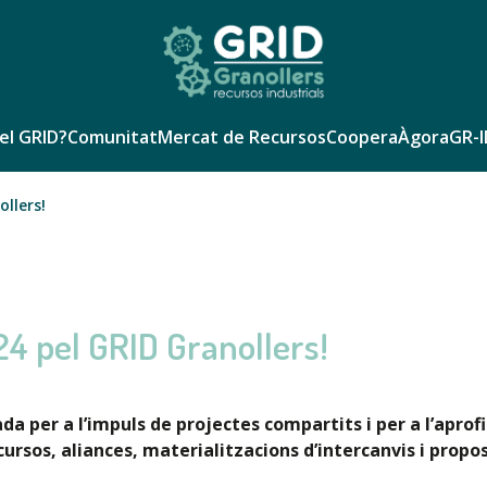
el GRID?
Comunitat
Mercat de Recursos
Coopera
Àgora
GR-I
ollers!
024 pel GRID Granollers!
a per a l’impuls de projectes compartits i per a l’aprof
cursos, aliances, materialitzacions d’intercanvis i propost