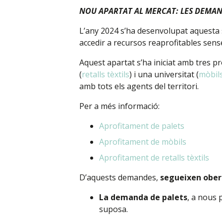
NOU APARTAT AL MERCAT: LES DEMA
L’any 2024 s’ha desenvolupat aquesta se
accedir a recursos reaprofitables sen
Aquest apartat s’ha iniciat amb tres 
(
retalls tèxtils
) i una universitat (
mòbil
amb tots els agents del territori.
Per a més informació:
Aprofitament de palets
Aprofitament de mòbils
Aprofitament de retalls tèxtils
D’aquests demandes,
segueixen ober
La demanda de palets
, a nous 
suposa.