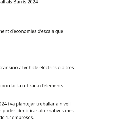
ll als Barris 2024.
liment d’economies d’escala que
 transició al vehicle elèctrics o altres
abordar la retirada d’elements
24 i va plantejar treballar a nivell
e poder identificar alternatives més
 de 12 empreses.