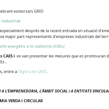
celebrant esmorzars GRID
 industrial
especialment després de la recent entrada en situació d'emer
a major part representants d'empreses industrials del terri
alvi energètic a la indústria (CAEs)
ls CAES i
es van presentar les mesures que es promouran de
AEs
.
s, entre a
l’Àgora de GRID
.
 A L’EMPRENEDORIA, L’ÀMBIT SOCIAL i A ENTITATS VINCUL
OMIA VERDA I CIRCULAR