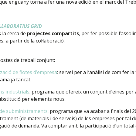
 que enguany torna a fer una nova edició en el marc del Treba
·LABORATIUS GRID
 la cerca de
projectes compartits
, per fer possible l’asso
, a partir de la col·laboració.
postes de treball conjunt:
ació de flotes d’empresa
: servei per a l’anàlisi de com fer la
ama ja tancat.
ns industrials
: programa que ofereix un conjunt d’eines per 
substitució per elements nous.
na de subministraments
: programa que va acabar a finals del 20
rament (de materials i de serveis) de les empreses per tal d
gació de demanda. Va comptar amb la participació d’un total