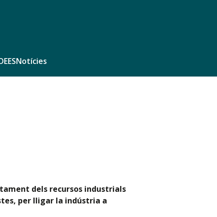
DEES
Notícies
itament dels recursos industrials
es, per lligar la indústria a