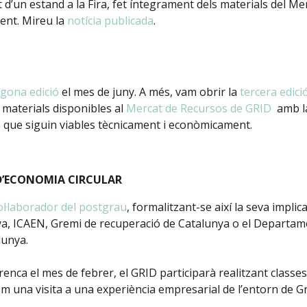
’un estand a la Fira, fet íntegrament dels materials del Me
tent. Mireu la
notícia publicada
.
egona edició
el mes de juny. A més, vam obrir la
tercera edici
materials disponibles al
Mercat de Recursos de GRID
amb la 
s que siguin viables tècnicament i econòmicament.
 D’ECONOMIA CIRCULAR
ol·laborador del postgrau
, formalitzant-se així la seva impl
a, ICAEN, Gremi de recuperació de Catalunya o el Departamen
lunya.
renca el mes de febrer, el GRID participarà realitzant classe
m una visita a una experiència empresarial de l’entorn de G