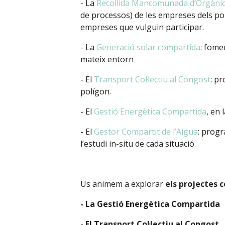
- La
Recollida Mancomunada d’Orgàni
de processos) de les empreses dels polí
empreses que vulguin participar.
- La
Generació solar compartida
: fome
mateix entorn
- El
Transport Col·lectiu al Congost
: pr
polígon.
- El
Gestió Energètica Compartida
, en 
- El
Gestor Compartit de l’Aigua
: progr
l’estudi in-situ de cada situació.
Us animem a explorar
els projectes 
- La Gestió Energètica Compartida
- El Transport Col·lectiu al Congost