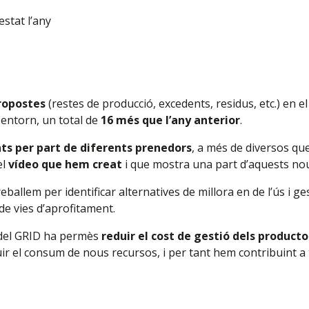
estat l’any
ropostes
(restes de producció, excedents, residus, etc.) en e
 entorn, un total de
16 més que l’any anterior
.
ts per part de diferents prenedors
, a més de diversos qu
el
vídeo que hem creat
i que mostra una part d’aquests no
eballem per identificar alternatives de millora en de l’ús i g
e vies d’aprofitament.
 del GRID ha permès
reduir el cost de gestió dels producto
uir el consum de nous recursos, i per tant hem contribuint a t