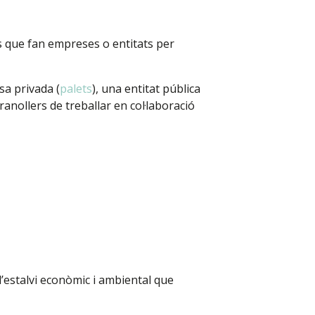
ns que fan empreses o entitats per
sa privada (
palets
), una entitat pública
anollers de treballar en col·laboració
r l’estalvi econòmic i ambiental que